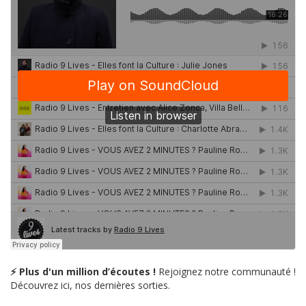
⚡ Plus d'un million d’écoutes !
Rejoignez notre communauté !
Découvrez ici, nos dernières sorties.