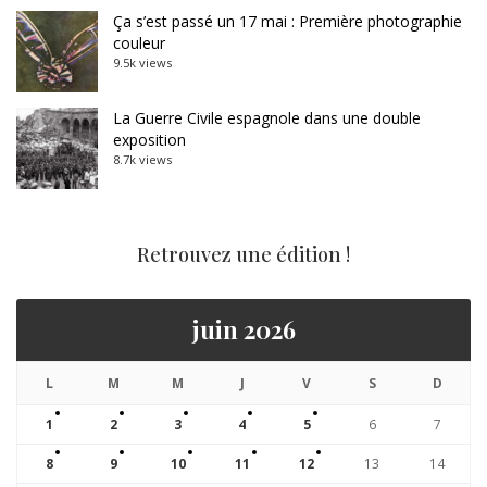
Ça s’est passé un 17 mai : Première photographie
couleur
9.5k views
La Guerre Civile espagnole dans une double
exposition
8.7k views
Retrouvez une édition !
juin 2026
L
M
M
J
V
S
D
1
2
3
4
5
6
7
8
9
10
11
12
13
14