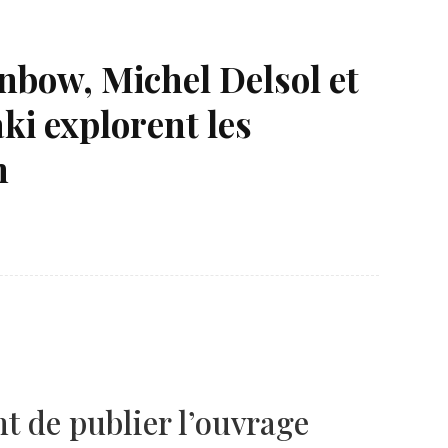
inbow, Michel Delsol et
i explorent les
n
Né un 2 juillet : André Kertész
Né un 1er juillet : Léona
Misonne
t de publier l’ouvrage