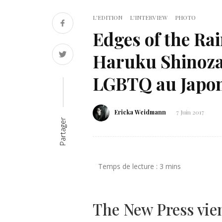
L'EDITION
L'INTERVIEW
PHOTO
Edges of the Ra
Haruku Shinozak
LGBTQ au Japo
Ericka Weidmann
7 Juin 2017
Partager
The New Press vien