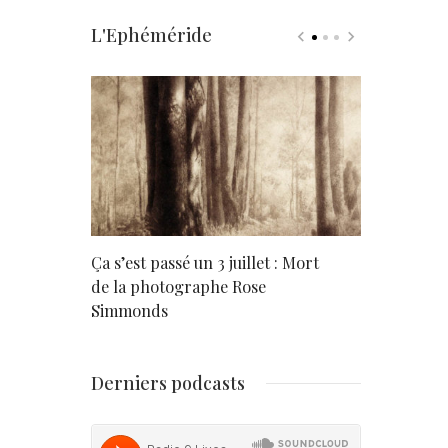
L'Ephéméride
rd
Ça s’est passé un 3 juillet : Mort
Né un 2 juil
de la photographe Rose
Simmonds
Derniers podcasts