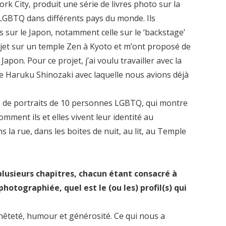
k City, produit une série de livres photo sur la
LGBTQ dans différents pays du monde. Ils
 sur le Japon, notamment celle sur le ‘backstage’
ojet sur un temple Zen à Kyoto et m’ont proposé de
 Japon. Pour ce projet, j’ai voulu travailler avec la
se Haruku Shinozaki avec laquelle nous avions déjà
e de portraits de 10 personnes LGBTQ, qui montre
mment ils et elles vivent leur identité au
ns la rue, dans les boites de nuit, au lit, au Temple
 plusieurs chapitres, chacun étant consacré à
otographiée, quel est le (ou les) profil(s) qui
êteté, humour et générosité. Ce qui nous a