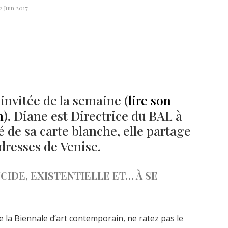
2 Juin 2017
Né un 2 juillet : André Kertész
Né un 1er juillet : Léona
Misonne
invitée de la semaine (
lire son
n
). Diane est Directrice du BAL à
é de sa carte blanche, elle partage
dresses de Venise.
CIDE, EXISTENTIELLE ET… À SE
e la Biennale d’art contemporain, ne ratez pas le