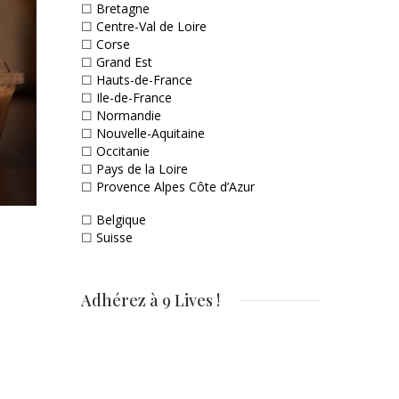
☐
Bretagne
☐
Centre-Val de Loire
☐
Corse
☐
Grand Est
☐
Hauts-de-France
☐
Ile-de-France
☐
Normandie
☐
Nouvelle-Aquitaine
☐
Occitanie
☐
Pays de la Loire
☐
Provence Alpes Côte d’Azur
☐
Belgique
☐
Suisse
Adhérez à 9 Lives !