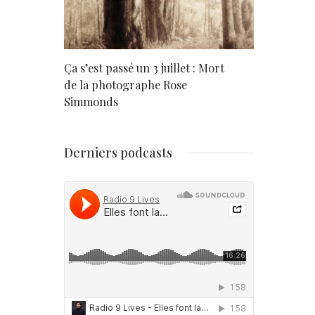
rd
Ça s’est passé un 3 juillet : Mort
Né un 2 juil
de la photographe Rose
Simmonds
Derniers podcasts