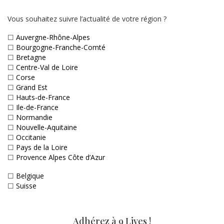
Vous souhaitez suivre l’actualité de votre région ?
☐
Auvergne-Rhône-Alpes
☐
Bourgogne-Franche-Comté
☐
Bretagne
☐
Centre-Val de Loire
☐
Corse
☐
Grand Est
☐
Hauts-de-France
☐
Ile-de-France
☐
Normandie
☐
Nouvelle-Aquitaine
☐
Occitanie
☐
Pays de la Loire
☐
Provence Alpes Côte d’Azur
☐
Belgique
☐
Suisse
Adhérez à 9 Lives !