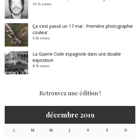
10.1k views
Ça s’est passé un 17 mai : Première photographie
couleur
9.5k views
La Guerre Civile espagnole dans une double
exposition
8.7k views
Retrouvez une édition !
décembre 2019
L
M
M
J
V
S
D