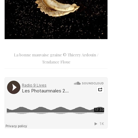
La bonne mauvaise graine © Thierry Ardouin /
Tendance Floue