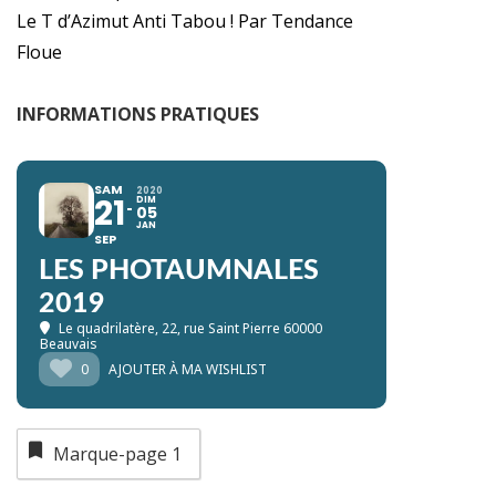
Le T d’Azimut Anti Tabou ! Par Tendance
Floue
INFORMATIONS PRATIQUES
SAM
2020
21
DIM
05
JAN
SEP
LES PHOTAUMNALES
2019
Le quadrilatère
, 22, rue Saint Pierre 60000
Beauvais
0
AJOUTER À MA WISHLIST
Marque-page
1