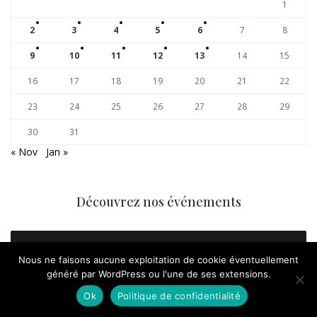
1
2
3
4
5
6
7
8
9
10
11
12
13
14
15
16
17
18
19
20
21
22
23
24
25
26
27
28
29
30
31
« Nov
Jan »
Découvrez nos événements
AGENDA
Nous ne faisons aucune exploitation de cookie éventuellement
généré par WordPress ou l'une de ses extensions.
Ok
Politique de confidentialité
Suivez nous !