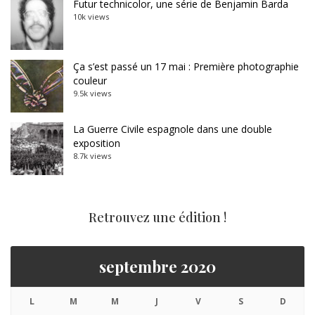
Futur technicolor, une série de Benjamin Barda
10k views
Ça s’est passé un 17 mai : Première photographie
couleur
9.5k views
La Guerre Civile espagnole dans une double
exposition
8.7k views
Retrouvez une édition !
septembre 2020
L
M
M
J
V
S
D