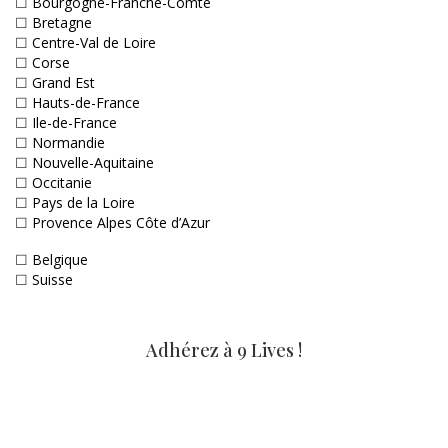
☐
Bourgogne-Franche-Comté
☐
Bretagne
☐
Centre-Val de Loire
☐
Corse
☐
Grand Est
☐
Hauts-de-France
☐
Ile-de-France
☐
Normandie
☐
Nouvelle-Aquitaine
☐
Occitanie
☐
Pays de la Loire
☐
Provence Alpes Côte d’Azur
☐
Belgique
☐
Suisse
Adhérez à 9 Lives !