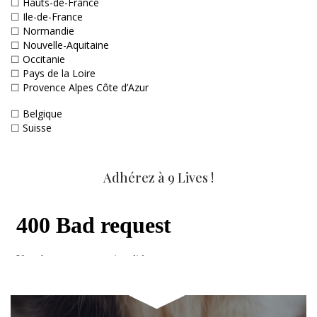
☐
Hauts-de-France
☐
Ile-de-France
☐
Normandie
☐
Nouvelle-Aquitaine
☐
Occitanie
☐
Pays de la Loire
☐
Provence Alpes Côte d’Azur
☐
Belgique
☐
Suisse
Adhérez à 9 Lives !