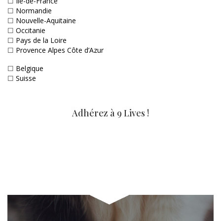
☐
Ile-de-France
☐
Normandie
☐
Nouvelle-Aquitaine
☐
Occitanie
☐
Pays de la Loire
☐
Provence Alpes Côte d’Azur
☐
Belgique
☐
Suisse
Adhérez à 9 Lives !