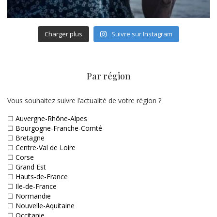
Charger plus
Suivre sur Instagram
Par région
Vous souhaitez suivre l’actualité de votre région ?
☐
Auvergne-Rhône-Alpes
☐
Bourgogne-Franche-Comté
☐
Bretagne
☐
Centre-Val de Loire
☐
Corse
☐
Grand Est
☐
Hauts-de-France
☐
Ile-de-France
☐
Normandie
☐
Nouvelle-Aquitaine
☐
Occitanie