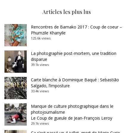
Articles les plus lus
Rencontres de Bamako 2017 : Coup de coeur –
Phumzile Khanyile
125.6k views
La photographie post-mortem, une tradition
disparue
39.1k views
Carte blanche à Dominique Baqué : Sebastião
Salgado, l’imposture
33.4k views
Manque de culture photographique dans le
photojournalisme
Le Coup de gueule de Jean-François Leroy
29.1k views
Ça s’est passé un 4 juillet, mort de Marie Curie