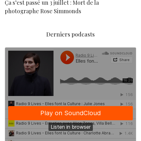
Ça s’est passé un 3 juillet : Mort de la
N
photographe Rose Simmonds
Derniers podcasts