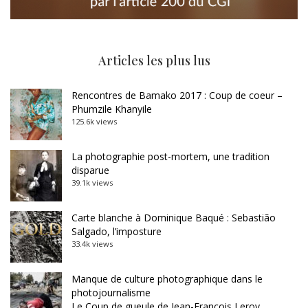
Articles les plus lus
Rencontres de Bamako 2017 : Coup de coeur –
Phumzile Khanyile
125.6k views
La photographie post-mortem, une tradition
disparue
39.1k views
Carte blanche à Dominique Baqué : Sebastião
Salgado, l’imposture
33.4k views
Manque de culture photographique dans le
photojournalisme
Le Coup de gueule de Jean-François Leroy