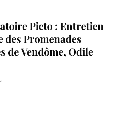
toire Picto : Entretien
ice des Promenades
s de Vendôme, Odile
Né un 2 juillet : André Kertész
Né un 1er juillet : Léona
20
Misonne