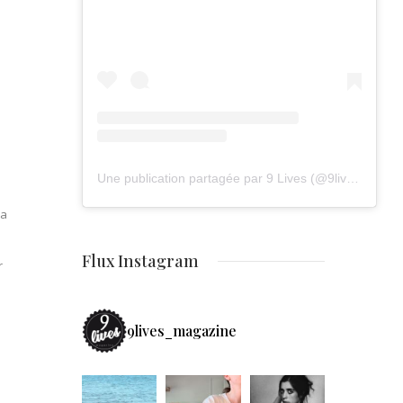
Une publication partagée par 9 Lives (@9lives_magazine)
la
Flux Instagram
r
9lives_magazine