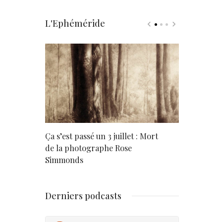
L'Ephéméride
rd
Ça s’est passé un 3 juillet : Mort
Né un 2 juil
de la photographe Rose
Simmonds
Derniers podcasts