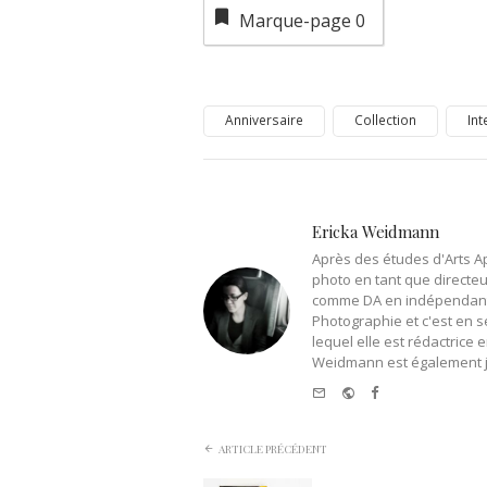
Marque-page
0
Anniversaire
Collection
Int
Ericka Weidmann
Après des études d'Arts Ap
photo en tant que directeur
comme DA en indépendant. E
Photographie et c'est en s
lequel elle est rédactrice
Weidmann est également jo
e-
Website
Facebook
mail
ARTICLE PRÉCÉDENT