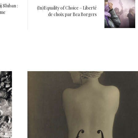
j Sluban :
(In)Equality of Choice – Liberté
mme
de choix par Bea Borgers