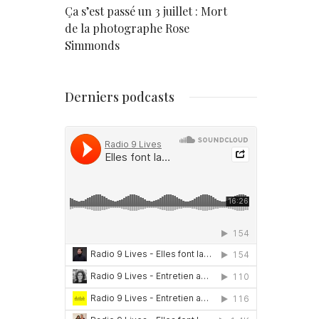
rd
Ça s’est passé un 3 juillet : Mort
Né un 2 juil
de la photographe Rose
Simmonds
Derniers podcasts