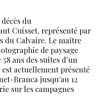
Né un 2 juillet : André Kertész
Né un 1er juillet : Léona
Misonne
 décès du
ut Cuisset, représenté par
es du Calvaire. Le maître
photographie de paysage
e 58 ans des suites d’un
l est actuellement présenté
net-Branca jusqu’au 12
érie sur les campagnes