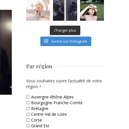
Charger plus
Suivre sur Instagram
Par région
Vous souhaitez suivre l’actualité de votre
région ?
☐
Auvergne-Rhône-Alpes
☐
Bourgogne-Franche-Comté
☐
Bretagne
☐
Centre-Val de Loire
☐
Corse
☐
Grand Est