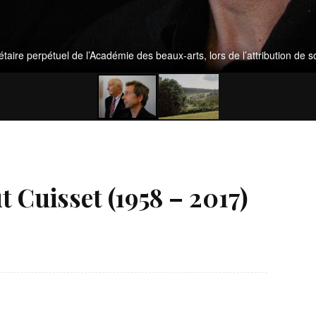
taire perpétuel de l’Académie des beaux-arts, lors de l’attribution de 
 Cuisset (1958 – 2017)