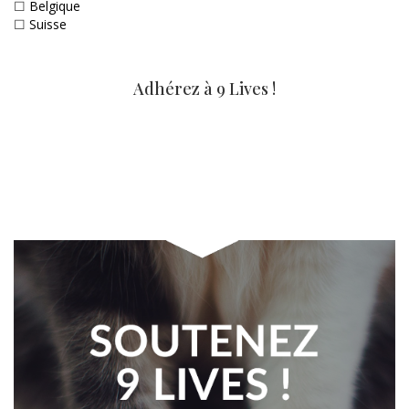
☐
Belgique
☐
Suisse
Adhérez à 9 Lives !