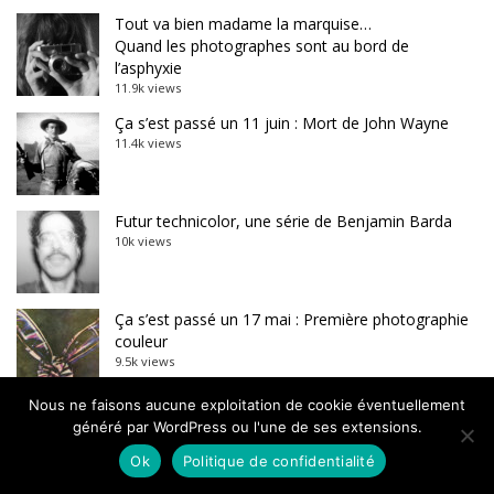
Tout va bien madame la marquise…
Quand les photographes sont au bord de
l’asphyxie
11.9k views
Ça s’est passé un 11 juin : Mort de John Wayne
11.4k views
Futur technicolor, une série de Benjamin Barda
10k views
Ça s’est passé un 17 mai : Première photographie
couleur
9.5k views
Nous ne faisons aucune exploitation de cookie éventuellement
La Guerre Civile espagnole dans une double
généré par WordPress ou l'une de ses extensions.
exposition
8.7k views
Ok
Politique de confidentialité