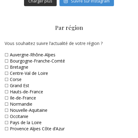
Charger plus
Suivre sur Instagram
Par région
Vous souhaitez suivre l’actualité de votre région ?
☐
Auvergne-Rhône-Alpes
☐
Bourgogne-Franche-Comté
☐
Bretagne
☐
Centre-Val de Loire
☐
Corse
☐
Grand Est
☐
Hauts-de-France
☐
Ile-de-France
☐
Normandie
☐
Nouvelle-Aquitaine
☐
Occitanie
☐
Pays de la Loire
☐
Provence Alpes Côte d’Azur