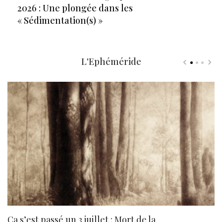
2026 : Une plongée dans les
« Sédimentation(s) »
L'Ephéméride
Ça s’est passé un 3 juillet : Mort de la
N