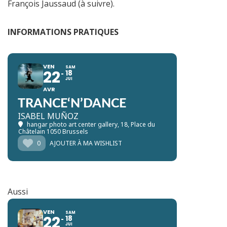
François Jaussaud (à suivre).
INFORMATIONS PRATIQUES
VEN
SAM
22
18
JUI
AVR
TRANCE‘N’DANCE
ISABEL MUÑOZ
hangar photo art center gallery
, 18, Place du
Châtelain 1050 Brussels
0
AJOUTER À MA WISHLIST
Aussi
VEN
SAM
22
18
JUI