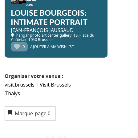
AVR
LOUISE BOURGEOIS:
INTIMATE PORTRAIT
JEAN-FRANÇOIS JAUSSAUD
hangar photo art center gallery
, 18, Place du
Châtelain 1050 Brussels
0
AJOUTER À MA WISHLIST
Organiser votre venue :
visit.brussels | Visit Brussels
Thalys
Marque-page
0