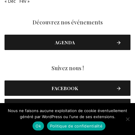
« Déc
Fév »
Découvrez nos événements
AGENDA
Suivez nous !
FACEBOOK
YOUTUBE
Nous ne faisons aucune exploitation de cookie éventuellement
généré par WordPress ou l'une de ses extensions.
INSTAGRAM
Ok
Politique de confidentialité