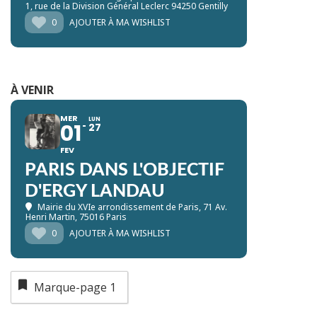
1, rue de la Division Général Leclerc 94250 Gentilly
0
AJOUTER À MA WISHLIST
À VENIR
MER
LUN
01
27
FEV
PARIS DANS L'OBJECTIF
D'ERGY LANDAU
Mairie du XVIe arrondissement de Paris
, 71 Av.
Henri Martin, 75016 Paris
0
AJOUTER À MA WISHLIST
Marque-page
1