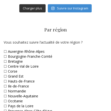
Charger plus
Suivre sur Instagram
Par région
Vous souhaitez suivre l’actualité de votre région ?
☐
Auvergne-Rhône-Alpes
☐
Bourgogne-Franche-Comté
☐
Bretagne
☐
Centre-Val de Loire
☐
Corse
☐
Grand Est
☐
Hauts-de-France
☐
Ile-de-France
☐
Normandie
☐
Nouvelle-Aquitaine
☐
Occitanie
☐
Pays de la Loire
☐
Provence Alpes Côte d’Azur