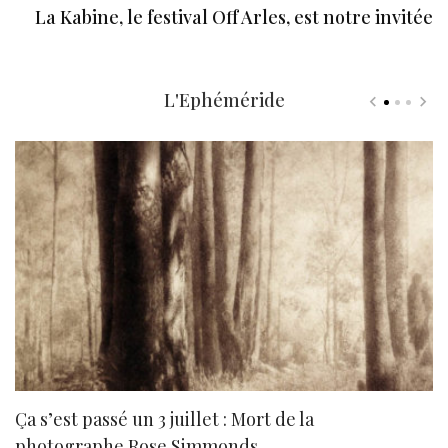
La Kabine, le festival Off Arles, est notre invitée
L'Ephéméride
Ça s’est passé un 3 juillet : Mort de la
N
photographe Rose Simmonds