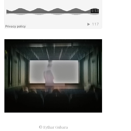
© Eythar Gubara