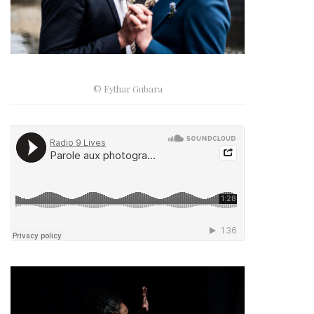
© Eythar Gubara