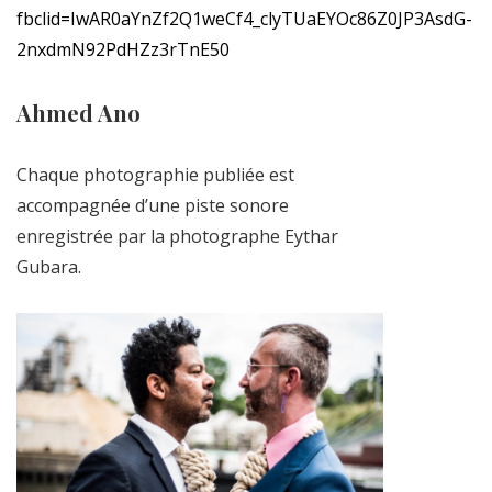
fbclid=IwAR0aYnZf2Q1weCf4_clyTUaEYOc86Z0JP3AsdG-
2nxdmN92PdHZz3rTnE50
Ahmed Ano
Chaque photographie publiée est
accompagnée d’une piste sonore
enregistrée par la photographe Eythar
Gubara.