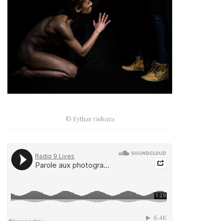
© Eythar Gubara