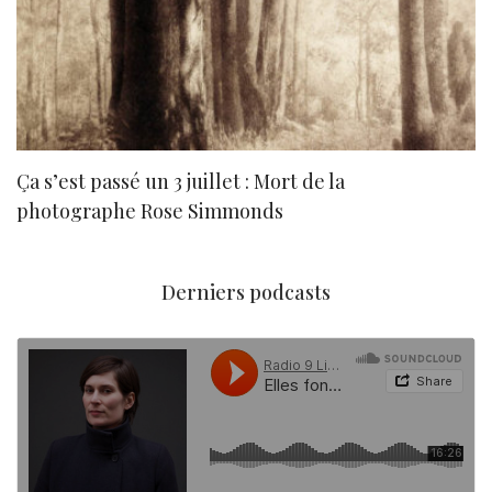
Ça s’est passé un 3 juillet : Mort de la
N
photographe Rose Simmonds
Derniers podcasts