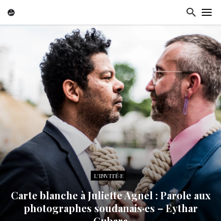
L'INVITÉ·E
Carte blanche à Juliette Agnel : Parole aux
photographes soudanais·es – Eythar
Gubara