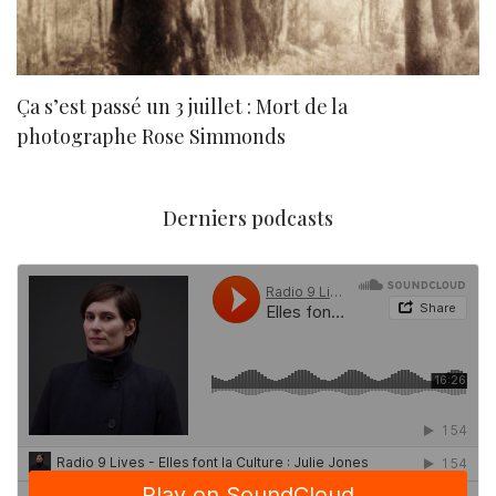
Ça s’est passé un 3 juillet : Mort de la
N
photographe Rose Simmonds
Derniers podcasts