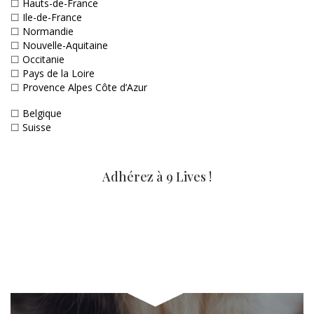
☐
Hauts-de-France
☐
Ile-de-France
☐
Normandie
☐
Nouvelle-Aquitaine
☐
Occitanie
☐
Pays de la Loire
☐
Provence Alpes Côte d’Azur
☐
Belgique
☐
Suisse
Adhérez à 9 Lives !