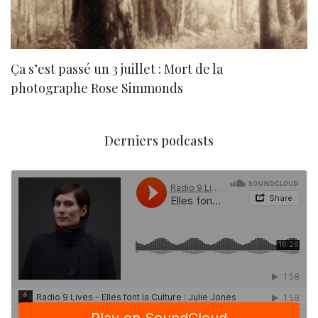
Ça s’est passé un 3 juillet : Mort de la
N
photographe Rose Simmonds
Derniers podcasts