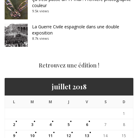
couleur
9.5k views
La Guerre Civile espagnole dans une double
exposition
8.7k views
Retrouvez une édition !
juillet 2018
L
M
M
J
V
S
D
1
2
3
4
5
6
7
8
9
10
11
12
13
14
15