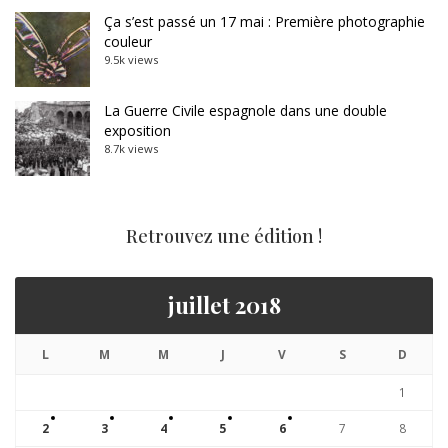
Ça s’est passé un 17 mai : Première photographie
couleur
9.5k views
La Guerre Civile espagnole dans une double
exposition
8.7k views
Retrouvez une édition !
juillet 2018
L
M
M
J
V
S
D
1
2
3
4
5
6
7
8