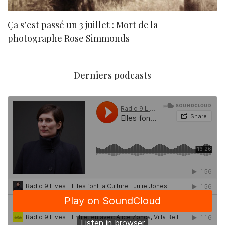
Ça s’est passé un 3 juillet : Mort de la
N
photographe Rose Simmonds
Derniers podcasts