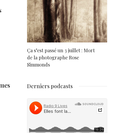
s
rd
Ça s’est passé un 3 juillet : Mort
Né un 2 juil
de la photographe Rose
Simmonds
mmes
Derniers podcasts