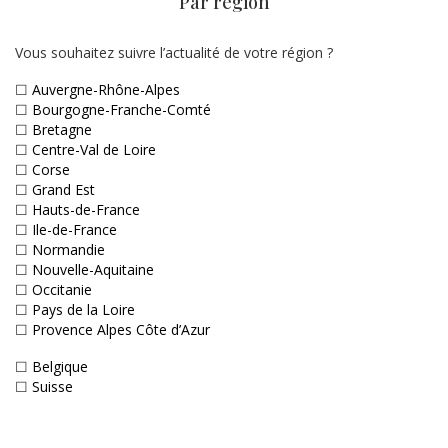
Par région
Vous souhaitez suivre l’actualité de votre région ?
☐
Auvergne-Rhône-Alpes
☐
Bourgogne-Franche-Comté
☐
Bretagne
☐
Centre-Val de Loire
☐
Corse
☐
Grand Est
☐
Hauts-de-France
☐
Ile-de-France
☐
Normandie
☐
Nouvelle-Aquitaine
☐
Occitanie
☐
Pays de la Loire
☐
Provence Alpes Côte d’Azur
☐
Belgique
☐
Suisse