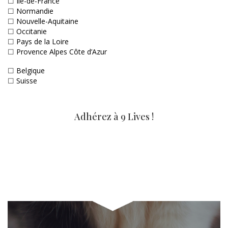
☐
Ile-de-France
☐
Normandie
☐
Nouvelle-Aquitaine
☐
Occitanie
☐
Pays de la Loire
☐
Provence Alpes Côte d’Azur
☐
Belgique
☐
Suisse
Adhérez à 9 Lives !