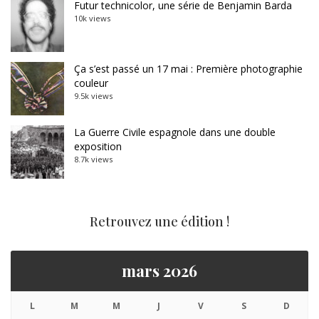
Futur technicolor, une série de Benjamin Barda
10k views
Ça s’est passé un 17 mai : Première photographie
couleur
9.5k views
La Guerre Civile espagnole dans une double
exposition
8.7k views
Retrouvez une édition !
mars 2026
L
M
M
J
V
S
D