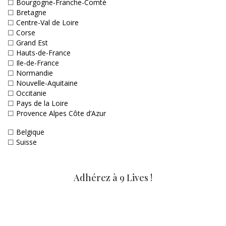
☐
Bourgogne-Franche-Comté
☐
Bretagne
☐
Centre-Val de Loire
☐
Corse
☐
Grand Est
☐
Hauts-de-France
☐
Ile-de-France
☐
Normandie
☐
Nouvelle-Aquitaine
☐
Occitanie
☐
Pays de la Loire
☐
Provence Alpes Côte d’Azur
☐
Belgique
☐
Suisse
Adhérez à 9 Lives !