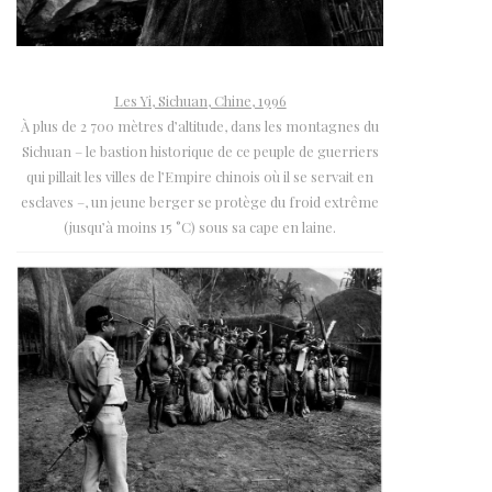
Les Yi, Sichuan, Chine, 1996
À plus de 2 700 mètres d’altitude, dans les montagnes du
Sichuan – le bastion historique de ce peuple de guerriers
qui pillait les villes de l’Empire chinois où il se servait en
esclaves –, un jeune berger se protège du froid extrême
(jusqu’à moins 15 °C) sous sa cape en laine.