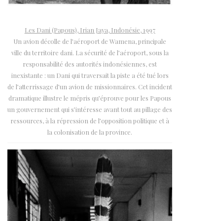
Les Dani (Papous), Irian Jaya, Indonésie, 1997
Un avion décolle de l’aéroport de Wamena, principale
ville du territoire dani. La sécurité de l’aéroport, sous la
responsabilité des autorités indonésiennes, est
inexistante : un Dani qui traversait la piste a été tué lors
de l’atterrissage d’un avion de missionnaires. Cet incident
dramatique illustre le mépris qu’éprouve pour les Papous
un gouvernement qui s’intéresse avant tout au pillage des
ressources, à la répression de l’opposition politique et à
la colonisation de la province.