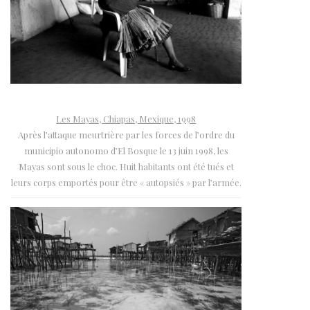
Les Mayas, Chiapas, Mexique, 1998
Après l’attaque meurtrière par les forces de l’ordre du
municipio autonomo d’El Bosque le 13 juin 1998, les
Mayas sont sous le choc. Huit habitants ont été tués et
leurs corps emportés pour être « autopsiés » par l’armée.