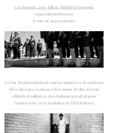
Les Basques, 2010, Bilbao, Sud du Pays basque
Guggenheim Museum.
Je suis né au pays basque
La Paz. Manifestations devant les ministères de partisans
d’Evo Morales avant un référendum. El Alto. Devant
officiels et militaires, des étudiants paradent pour
l’anniversaire de la fondation de l’État bolivien.