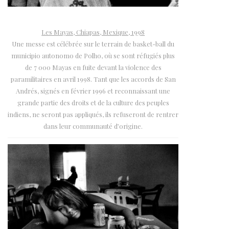
Les Mayas, Chiapas, Mexique, 1998
Une messe est célébrée sur le terrain de basket-ball du
municipio autonomo de Polho, où se sont réfugiés plus
de 7 000 Mayas en fuite devant la violence des
paramilitaires en avril 1998. Tant que les accords de San
Andrés, signés en février 1996 et reconnaissant une
grande partie des droits et de la culture des peuples
indiens, ne seront pas appliqués, ils refuseront de rentrer
dans leur communauté d’origine.