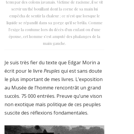
tenu par des colons javanais. Victime de racisme, il se vit
servir un thé bouillant dont la corne de sa main lui
empêcha de sentir la chaleur ; ce n’est que lorsque le
liquide se répandit dans sa gorge qu’il se brûla. Comme
l’exige la coutume lors du décès d’un enfant ou d’une
épouse, cet homme s’est amputé des phalanges de la
main gauche.
Je suis très fier du texte que Edgar Morin a
écrit pour le livre
Peuples
qui est sans doute
le plus important de mes livres. L’exposition
au Musée de l’homme rencontrât un grand
succès. 75 000 entrées. Preuve qu’une vison
non exotique mais politique de ces peuples
suscite des réflexions fondamentales.