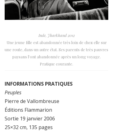
Inde, Jharkhand 2012
Une jeune fille est abandonnée très loin de chez elle sur
une route, dans un autre état. Ses parents de très pauvres
paysans l’ont abandonnée après un long voyage.
Pratique courante.
INFORMATIONS PRATIQUES
Peuples
Pierre de Vallombreuse
Éditions Flammarion
Sortie 19 janvier 2006
25×32 cm, 135 pages