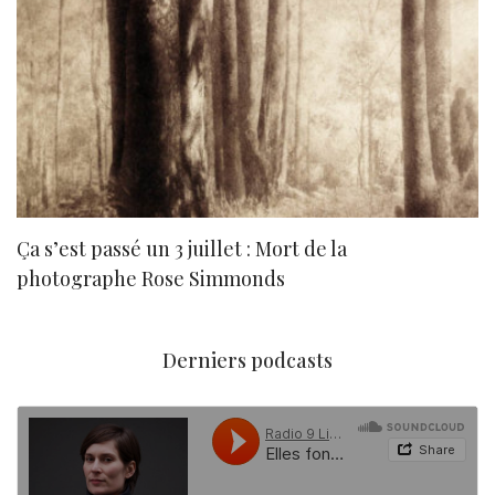
Ça s’est passé un 3 juillet : Mort de la
N
photographe Rose Simmonds
Derniers podcasts