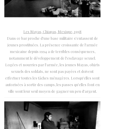
Les Mayas, Chiapas, Mexique, 1998
Dans ce bar proche d’une base militaire s’entassent de
jeunes prostituées. La présence croissante de l’armée
mexicaine depuis 1994 a de terribles conséquences,
notamment le développement de l’esclavage sexuel.
Logées et nourries par l’armée, les jeunes Mayas, objets
sexuels des soldats, ne sont pas payées et doivent
effectuer toutes les tâches ménagères. Lorsqu’elles sont
autorisées à sortir des camps, les passes qu’elles font en
ville sont leur seul moyen de gagner un peu d’argent.