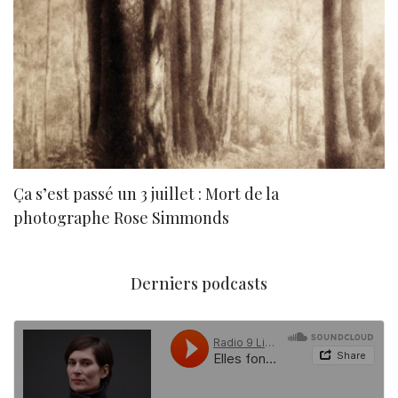
Ça s’est passé un 3 juillet : Mort de la
N
photographe Rose Simmonds
Derniers podcasts