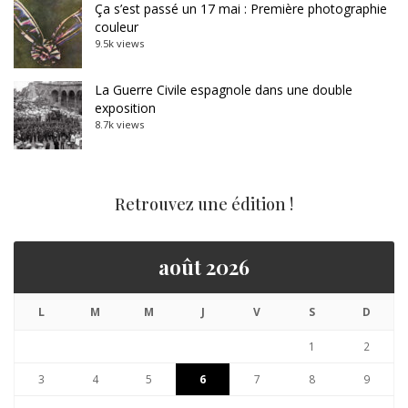
Ça s’est passé un 17 mai : Première photographie
couleur
9.5k views
La Guerre Civile espagnole dans une double
exposition
8.7k views
Retrouvez une édition !
août 2026
L
M
M
J
V
S
D
1
2
3
4
5
6
7
8
9