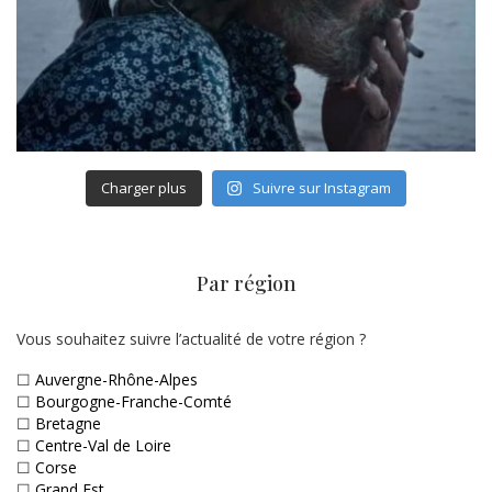
Charger plus
Suivre sur Instagram
Par région
Vous souhaitez suivre l’actualité de votre région ?
☐
Auvergne-Rhône-Alpes
☐
Bourgogne-Franche-Comté
☐
Bretagne
☐
Centre-Val de Loire
☐
Corse
☐
Grand Est