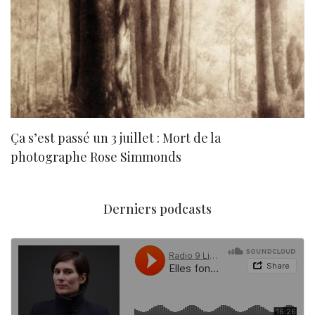
Ça s’est passé un 3 juillet : Mort de la
N
photographe Rose Simmonds
Derniers podcasts