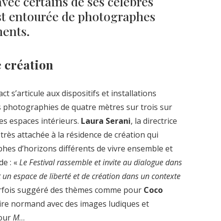
avec certains de ses célèbres
est entourée de photographes
nents.
e création
 s’articule aux dispositifs et installations
es photographies de quatre mètres sur trois sur
es espaces intérieurs.
Laura Serani
, la directrice
 très attachée à la résidence de création qui
hes d’horizons différents de vivre ensemble et
de : «
Le Festival rassemble et invite au dialogue dans
est un espace de liberté et de création dans un contexte
arfois suggéré des thèmes comme pour
Coco
aire normand avec des images ludiques et
pour
M
…