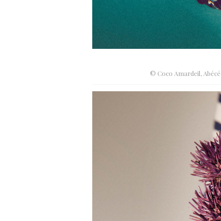
© Coco Amardeil, Abécé