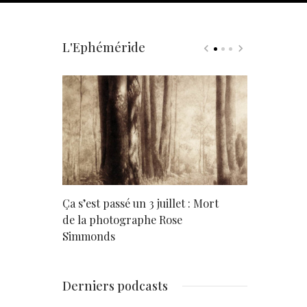
L'Ephéméride
rd
Ça s’est passé un 3 juillet : Mort
Né un 2 juil
de la photographe Rose
Simmonds
Derniers podcasts