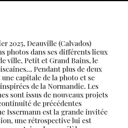
ier 2025, Deauville (Calvados)
ns photos dans ses différents lieux
 ville, Petit et Grand Bains, le
ciscaines… Pendant plus de deux
 une capitale de la photo et se
 inspirées de la Normandie. Les
Né un 2 juillet : André Kertész
Né un 1er juillet : Léona
Misonne
es sont issus de nouveaux projets
 continuité de précédentes
 Issermann est la grande invitée
ion, une rétrospective lui est