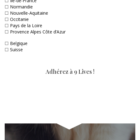
☐
Ile-de-France
☐
Normandie
☐
Nouvelle-Aquitaine
☐
Occitanie
☐
Pays de la Loire
☐
Provence Alpes Côte d’Azur
☐
Belgique
☐
Suisse
Adhérez à 9 Lives !