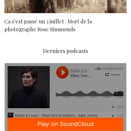
Ça s’est passé un 3 juillet : Mort de la
N
photographe Rose Simmonds
Derniers podcasts