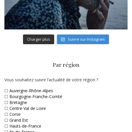
Charger plus
Suivre sur Instagram
Par région
Vous souhaitez suivre l’actualité de votre région ?
☐
Auvergne-Rhône-Alpes
☐
Bourgogne-Franche-Comté
☐
Bretagne
☐
Centre-Val de Loire
☐
Corse
☐
Grand Est
☐
Hauts-de-France
☐
Ile-de-France