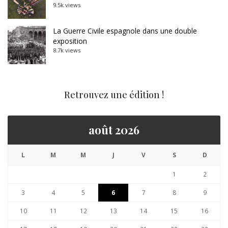
9.5k views
La Guerre Civile espagnole dans une double
exposition
8.7k views
Retrouvez une édition !
août 2026
L
M
M
J
V
S
D
1
2
3
4
5
6
7
8
9
10
11
12
13
14
15
16