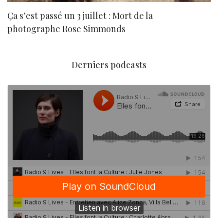
Ça s’est passé un 3 juillet : Mort de la
N
photographe Rose Simmonds
Derniers podcasts