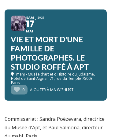
SAM
2026
17
MAI
VIE ET MORT D'UNE
FAMILLE DE
PHOTOGRAPHES. LE
STUDIO ROFFÉ À APT
mahJ - Musée d'art et d'Histoire du Judaïsme
,
Hôtel de Saint-Aignan 71, rue du Temple 75003
Paris
0
AJOUTER À MA WISHLIST
Commissariat : Sandra Poëzevara, directrice
du Musée d’Apt, et Paul Salmona, directeur
du mahJ, Paris