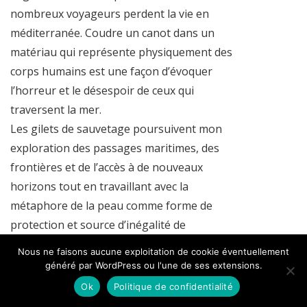
nombreux voyageurs perdent la vie en
méditerranée. Coudre un canot dans un
matériau qui représente physiquement des
corps humains est une façon d’évoquer
l’horreur et le désespoir de ceux qui
traversent la mer.
Les gilets de sauvetage poursuivent mon
exploration des passages maritimes, des
frontières et de l’accès à de nouveaux
horizons tout en travaillant avec la
métaphore de la peau comme forme de
protection et source d’inégalité de
traitement des voyageurs et des migrants.
Nous ne faisons aucune exploitation de cookie éventuellement
Lorsqu’elles sont présentées ensemble, les
généré par WordPress ou l'une de ses extensions.
œuvres multicolores font ironiquement
Ok
Politique de confidentialité
référence à la publicité Benetton des