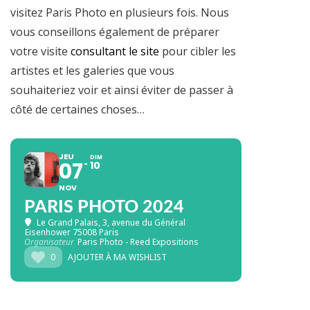
visitez Paris Photo en plusieurs fois. Nous
vous conseillons également de préparer
votre visite
consultant le site
pour cibler les
artistes et les galeries que vous
souhaiteriez voir et ainsi éviter de passer à
côté de certaines choses…
JEU
DIM
07
10
NOV
PARIS PHOTO 2024
Le Grand Palais
, 3, avenue du Général
Eisenhower 75008 Paris
Organisateur
Paris Photo - Reed Expositions
0
AJOUTER À MA WISHLIST