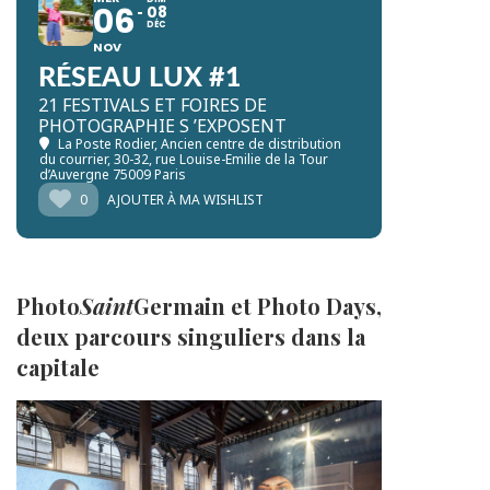
06
08
DÉC
NOV
RÉSEAU LUX #1
21 FESTIVALS ET FOIRES DE
PHOTOGRAPHIE S ’EXPOSENT
La Poste Rodier, Ancien centre de distribution
du courrier
, 30-32, rue Louise-Emilie de la Tour
d’Auvergne 75009 Paris
0
AJOUTER À MA WISHLIST
Photo
Saint
Germain et Photo Days,
deux parcours singuliers dans la
capitale