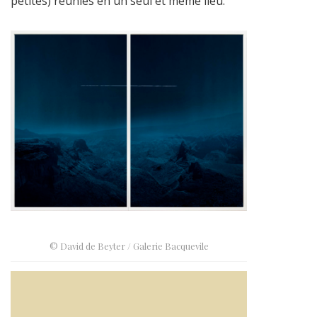
petites) réunies en un seul et même lieu.
© David de Beyter / Galerie Bacquevile