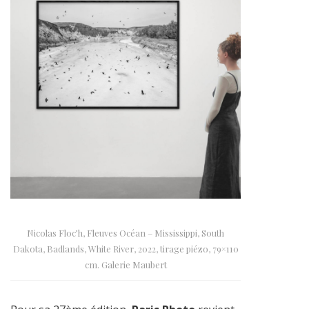
Nicolas Floc’h, Fleuves Océan – Mississippi, South
Dakota, Badlands, White River, 2022, tirage piézo, 79×110
cm. Galerie Maubert