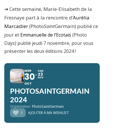
➔ Cette semaine, Marie-Elisabeth de la
Fresnaye part à la rencontre d’
Aurélia
Marcadier
(Photo
Saint
Germain) publié ce
jour et
Emmanuelle de l’Ecotais
(Photo
Days) publié jeudi 7 novembre, pour vous
présenter les deux éditions 2024 !
MER
SAM
30
23
NOV
OCT
PHOTOSAINTGERMAIN
2024
Organisateur
PhotoSaintGermain
1
AJOUTER À MA WISHLIST