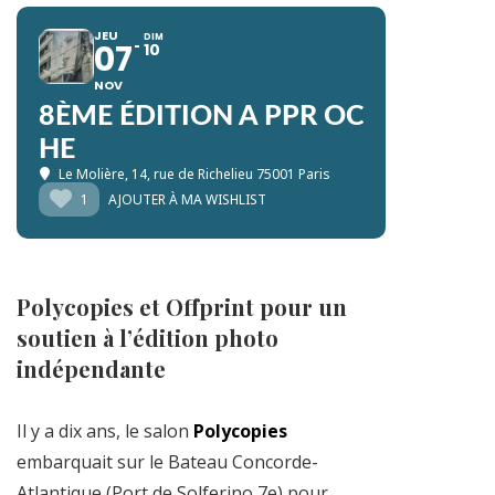
JEU
DIM
07
10
NOV
8ÈME ÉDITION A PPR OC
HE
Le Molière
, 14, rue de Richelieu 75001 Paris
1
AJOUTER À MA WISHLIST
Polycopies et Offprint pour un
soutien à l’édition photo
indépendante
Il y a dix ans, le salon
Polycopies
embarquait sur le Bateau Concorde-
Atlantique (Port de Solferino 7e) pour