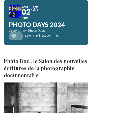
SAM
SAM
02
30
NOV
PHOTO DAYS 2024
Organisateur
Photo Days
0
AJOUTER À MA WISHLIST
Photo Doc., le Salon des nouvelles
écritures de la photographie
documentaire