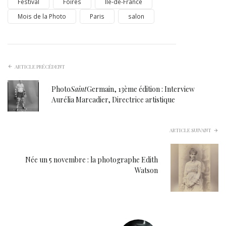
Festival
Foires
Île-de-France
Mois de la Photo
Paris
salon
ARTICLE PRÉCÉDENT
Photo
Saint
Germain, 13ème édition : Interview
Aurélia Marcadier, Directrice artistique
ARTICLE SUIVANT
Née un 5 novembre : la photographe Edith
Watson