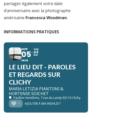
partagez également votre date
d’anniversaire avec la photographe
américaine
Francesca Woodman
.
INFORMATIONS PRATIQUES
MER
SAM
05
03
MAI
MAR
LE LIEU DIT - PAROLES
ET REGARDS SUR
CLICHY
MARIA LETIZIA PIANTONI &
HORTENSE SOICHET
Pavillon Vendôme
, 7 rue du Landy 92110 Clichy
1
AJOUTER À MA WISHLIST