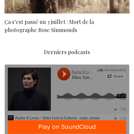
Ça s’est passé un 3 juillet : Mort de la
N
photographe Rose Simmonds
Derniers podcasts