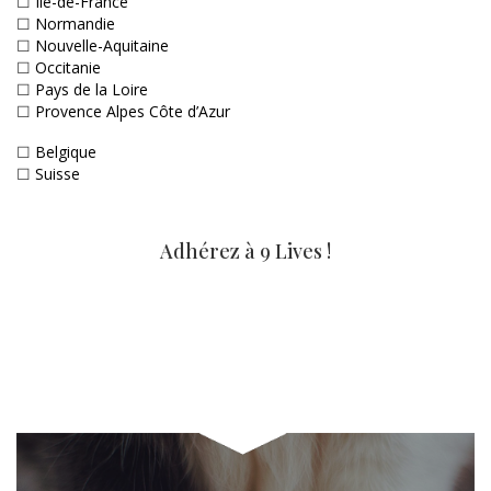
☐
Ile-de-France
☐
Normandie
☐
Nouvelle-Aquitaine
☐
Occitanie
☐
Pays de la Loire
☐
Provence Alpes Côte d’Azur
☐
Belgique
☐
Suisse
Adhérez à 9 Lives !