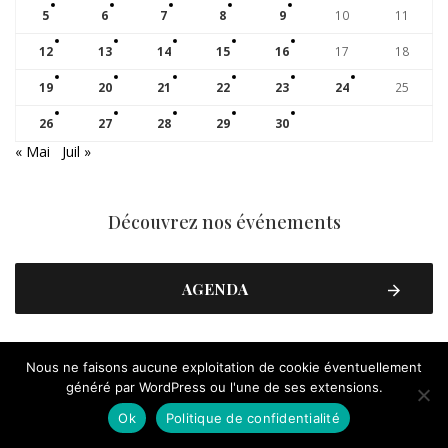
5
6
7
8
9
10
11
12
13
14
15
16
17
18
19
20
21
22
23
24
25
26
27
28
29
30
« Mai
Juil »
Découvrez nos événements
AGENDA
Nous ne faisons aucune exploitation de cookie éventuellement
Suivez nous !
généré par WordPress ou l'une de ses extensions.
Ok
Politique de confidentialité
FACEBOOK