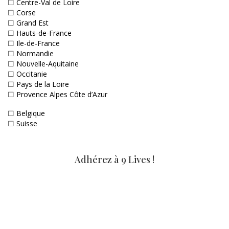
☐
Centre-Val de Loire
☐
Corse
☐
Grand Est
☐
Hauts-de-France
☐
Ile-de-France
☐
Normandie
☐
Nouvelle-Aquitaine
☐
Occitanie
☐
Pays de la Loire
☐
Provence Alpes Côte d’Azur
☐
Belgique
☐
Suisse
Adhérez à 9 Lives !