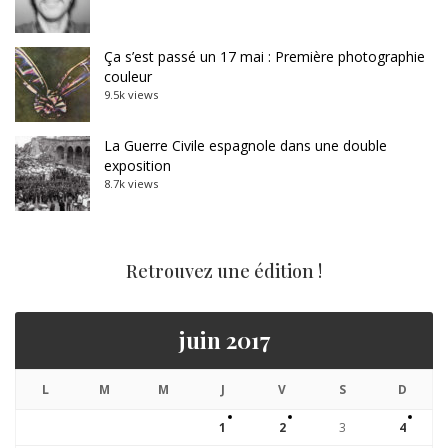
Ça s’est passé un 17 mai : Première photographie
couleur
9.5k views
La Guerre Civile espagnole dans une double
exposition
8.7k views
Retrouvez une édition !
juin 2017
L
M
M
J
V
S
D
1
2
3
4