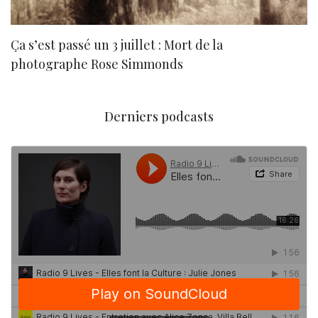
Ça s’est passé un 3 juillet : Mort de la
N
photographe Rose Simmonds
Derniers podcasts