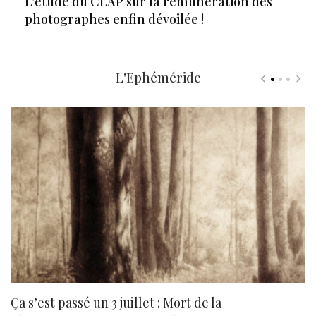
L’étude du CLAP sur la rémunération des
photographes enfin dévoilée !
L'Ephéméride
Ça s’est passé un 3 juillet : Mort de la
N