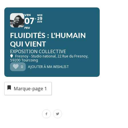
VEN
MER
07
29
AVR
FEV
FLUIDITÉS : L'HUMAIN
QUI VIENT
EXPOSITION COLLECTIVE
Fresnoy - Studio national
, 22 Rue du Fresnoy,
59200 Tourcoing
0
AJOUTER À MA WISHLIST
Marque-page
1