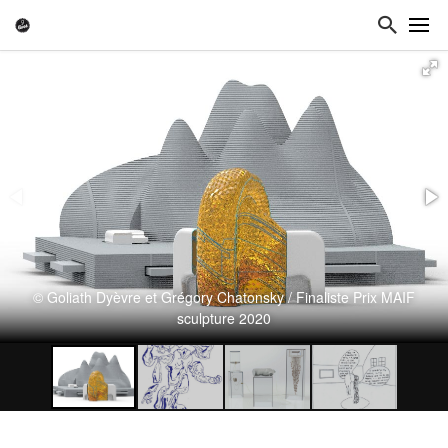
© Goliath Dyèvre et Grégory Chatonsky / Finaliste Prix MAIF
sculpture 2020