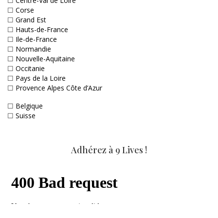
☐
Centre-Val de Loire
☐
Corse
☐
Grand Est
☐
Hauts-de-France
☐
Ile-de-France
☐
Normandie
☐
Nouvelle-Aquitaine
☐
Occitanie
☐
Pays de la Loire
☐
Provence Alpes Côte d’Azur
☐
Belgique
☐
Suisse
Adhérez à 9 Lives !