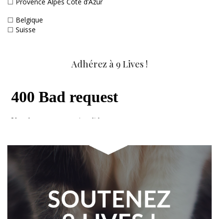
☐
Provence Alpes Côte d’Azur
☐
Belgique
☐
Suisse
Adhérez à 9 Lives !