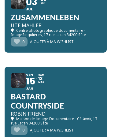
03
SEP
JUL
ZUSAMMENLEBEN
UTE MAHLER
Centre photographique documentaire -
ImageSingulières
, 17 rue Lacan 34200 Sète
0
AJOUTER À MA WISHLIST
VEN
SAM
15
13
MAR
JAN
BASTARD
COUNTRYSIDE
ROBIN FRIEND
Maison de l’image Documentaire - Cétàvoir
, 17
rue Lacan 34200 Sète
0
AJOUTER À MA WISHLIST