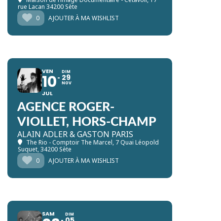
rue Lacan 34200 Sète
0
AJOUTER À MA WISHLIST
VEN
DIM
10
29
NOV
JUL
AGENCE ROGER-
VIOLLET, HORS-CHAMP
ALAIN ADLER & GASTON PARIS
The Rio - Comptoir The Marcel
, 7 Quai Léopold
Suquet, 34200 Sète
0
AJOUTER À MA WISHLIST
SAM
DIM
05