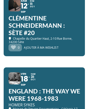
SAM
DIM
12
11
OCT
SEP
CLÉMENTINE
SCHNEIDERMANN :
SÈTE #20
Chapelle du Quartier Haut
, 2-10 Rue Borne,
34200 Sète
0
AJOUTER À MA WISHLIST
VEN
SAM
18
31
OCT
SEP
ENGLAND : THE WAY WE
WERE 1968-1983
HOMER SYKES
Maison de l’image Documentaire - Cétàvoir
, 17