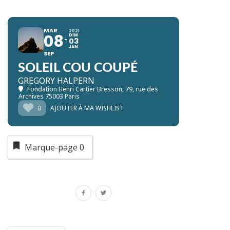
MAR
2021
08
DIM
03
JAN
SEP
SOLEIL COU COUPÉ
GREGORY HALPERN
Fondation Henri Cartier Bresson
, 79, rue des
Archives 75003 Paris
0
AJOUTER À MA WISHLIST
Marque-page
0