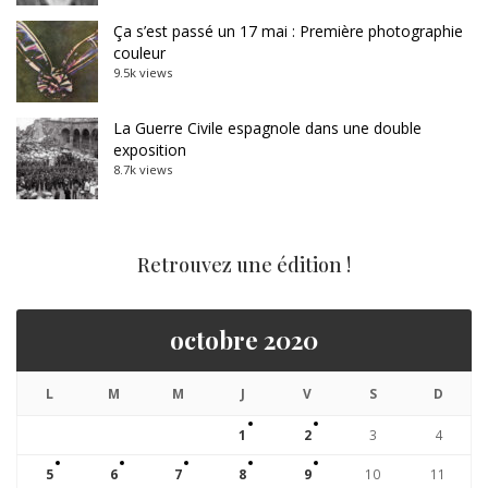
Ça s’est passé un 17 mai : Première photographie
couleur
9.5k views
La Guerre Civile espagnole dans une double
exposition
8.7k views
Retrouvez une édition !
octobre 2020
L
M
M
J
V
S
D
1
2
3
4
5
6
7
8
9
10
11