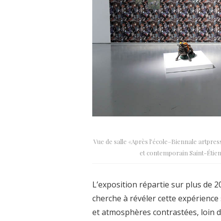
Vue de salle «Après l’école–Biennale artpre
et contemporain Saint-Étie
L’exposition répartie sur plus de 
cherche à révéler cette expérience
et atmosphères contrastées, loin de