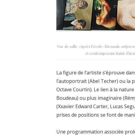
Vue de salle «Après l’école–Biennale artpre
et contemporain Saint-Étie
La figure de l’artiste s’éprouve dan
l’autoportrait (Abel Techer) ou la
Octave Courtin). Le lien à la nature
Boudeau) ou plus imaginaire (Ré
(Xxavier Edward Carter, Lucas Seguy)
prises de positions se font de man
Une programmation associée prolo