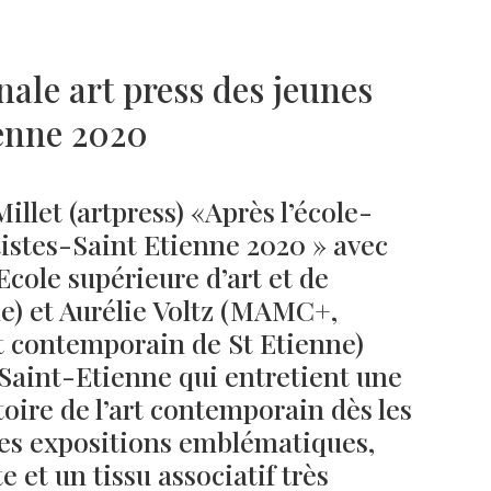
nale art press des jeunes
Né un 2 juillet : André Kertész
Né un 1er juillet : Léona
ienne 2020
Misonne
llet (artpress) «Après l’école-
tistes-Saint Etienne 2020 » avec
Ecole supérieure d’art et de
e) et Aurélie Voltz (MAMC+,
 contemporain de St Etienne)
 Saint-Etienne qui entretient une
stoire de l’art contemporain dès les
des expositions emblématiques,
 et un tissu associatif très