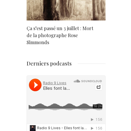
rd
Ça s’est passé un 3 juillet : Mort
Né un 2 juil
de la photographe Rose
Simmonds
Derniers podcasts