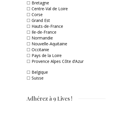
☐
Bretagne
☐
Centre-Val de Loire
☐
Corse
☐
Grand Est
☐
Hauts-de-France
☐
Ile-de-France
☐
Normandie
☐
Nouvelle-Aquitaine
☐
Occitanie
☐
Pays de la Loire
☐
Provence Alpes Côte d’Azur
☐
Belgique
☐
Suisse
Adhérez à 9 Lives !