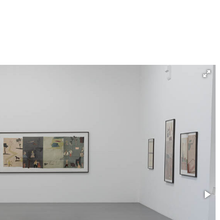
Né un 2 juillet : André Kertész
Né un 1er juillet : Léona
Misonne