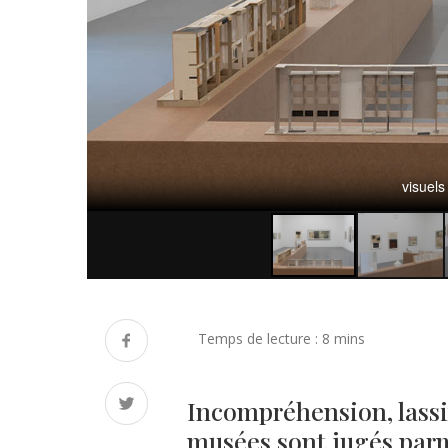
visuel
Incompréhension, lassi
musées sont jugés parmi