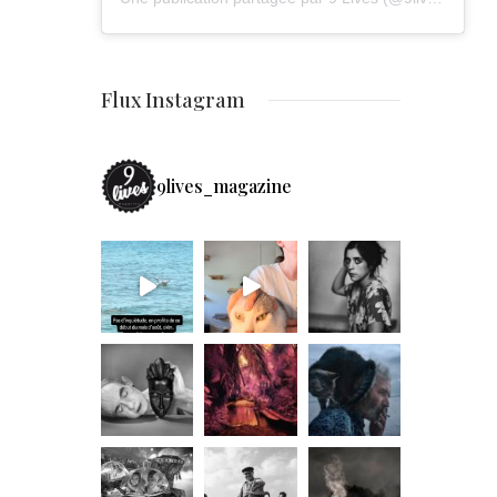
Flux Instagram
9lives_magazine