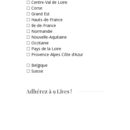
☐
Centre-Val de Loire
☐
Corse
☐
Grand Est
☐
Hauts-de-France
☐
Ile-de-France
☐
Normandie
☐
Nouvelle-Aquitaine
☐
Occitanie
☐
Pays de la Loire
☐
Provence Alpes Côte d’Azur
☐
Belgique
☐
Suisse
Adhérez à 9 Lives !