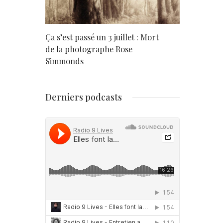
rd
Ça s’est passé un 3 juillet : Mort
Né un 2 juil
de la photographe Rose
Simmonds
Derniers podcasts