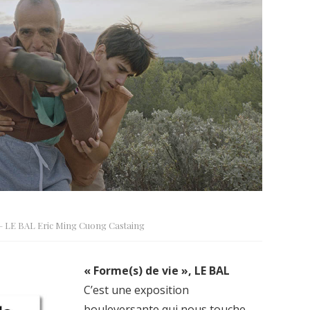
– LE BAL Eric Ming Cuong Castaing
« Forme(s) de vie », LE BAL
C’est une exposition
bouleversante qui nous touche