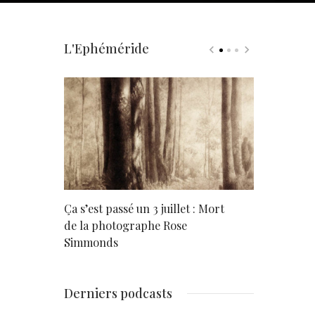
L'Ephéméride
rd
Ça s’est passé un 3 juillet : Mort
Né un 2 juil
de la photographe Rose
Simmonds
Derniers podcasts