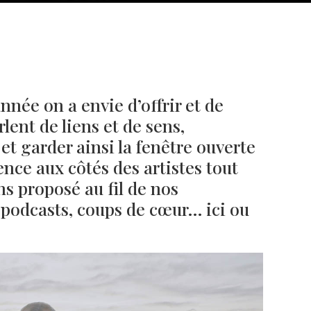
année on a envie d’offrir et de
arlent de liens et de sens,
et garder ainsi la fenêtre ouverte
ience aux côtés des artistes tout
s proposé au fil de nos
 podcasts, coups de cœur… ici ou
Né un 2 juillet : André Kertész
Né un 1er juillet : Léona
Misonne