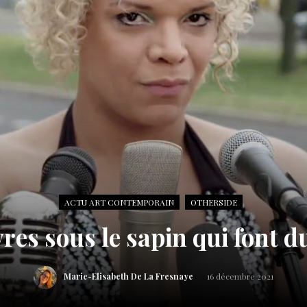
ACTU ART CONTEMPORAIN
OTHERSIDE
vres sous le sapin qui font du
Marie-Elisabeth De La Fresnaye
16 décembre 2021