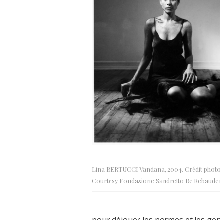
Lina BERTUCCI Vandana, 2004. Crédit photo 
Courtesy Fondazione Sandretto Re Rebaud
pour déjouer les normes et les genr