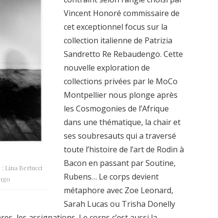
Vincent Honoré commissaire de
cet exceptionnel focus sur la
collection italienne de Patrizia
Sandretto Re Rebaudengo. Cette
nouvelle exploration de
collections privées par le MoCo
Montpellier nous plonge après
les Cosmogonies de l’Afrique
dans une thématique, la chair et
ses soubresauts qui a traversé
toute l’histoire de l’art de Rodin à
Bacon en passant par Soutine,
: Lina Bertucci
Rubens… Le corps devient
engo
métaphore avec Zoe Leonard,
Sarah Lucas ou Trisha Donelly
es, les assignations. Le corps c’est aussi la