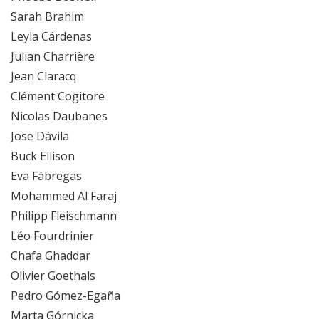
Sarah Brahim
Leyla Cárdenas
Julian Charrière
Jean Claracq
Clément Cogitore
Nicolas Daubanes
Jose Dávila
Buck Ellison
Eva Fàbregas
Mohammed Al Faraj
Philipp Fleischmann
Léo Fourdrinier
Chafa Ghaddar
Olivier Goethals
Pedro Gómez-Egaña
Marta Górnicka