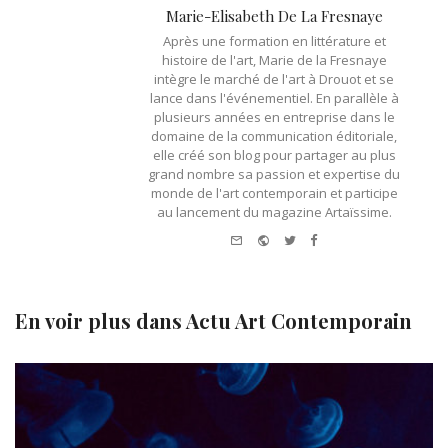
Marie-Elisabeth De La Fresnaye
Après une formation en littérature et
histoire de l'art, Marie de la Fresnaye
intègre le marché de l'art à Drouot et se
lance dans l'événementiel. En parallèle à
plusieurs années en entreprise dans le
domaine de la communication éditoriale,
elle créé son blog pour partager au plus
grand nombre sa passion et expertise du
monde de l'art contemporain et participe
au lancement du magazine Artaïssime.
e-
Website
Twitter
Facebook
mail
En voir plus dans
Actu Art Contemporain