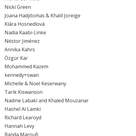
Nicki Green
Joana Hadjitomas & Khalil Joreige
Klára Hosnedlová
Nadia Kaabi-Linke
Néstor Jiménez
Annika Kahrs
Özgür Kar
Mohammed Kazem
kennedy+swan
Michelle & Noel Keserwany
Tarik Kiswanson
Nadine Labaki and Khaled Mouzanar
Hashel Al Lamki
Richard Learoyd
Hannah Levy
Randa Maroufi