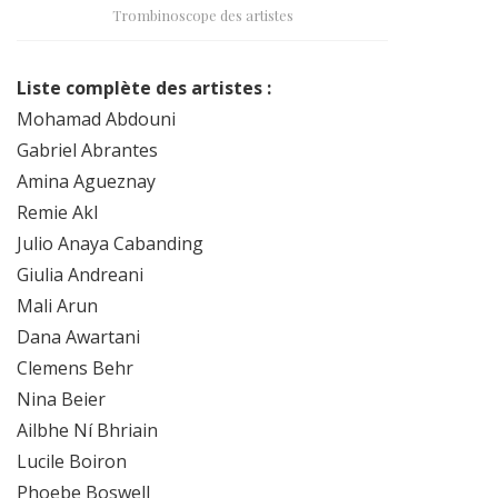
Trombinoscope des artistes
Liste complète des artistes :
Mohamad Abdouni
Gabriel Abrantes
Amina Agueznay
Remie Akl
Julio Anaya Cabanding
Giulia Andreani
Mali Arun
Dana Awartani
Clemens Behr
Nina Beier
Ailbhe Ní Bhriain
Lucile Boiron
Phoebe Boswell