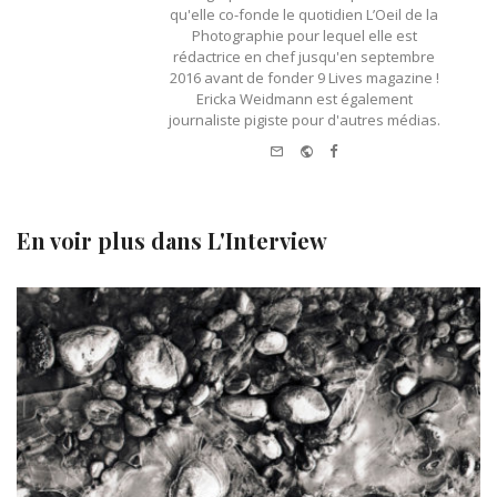
qu'elle co-fonde le quotidien L’Oeil de la
Photographie pour lequel elle est
rédactrice en chef jusqu'en septembre
2016 avant de fonder 9 Lives magazine !
Ericka Weidmann est également
journaliste pigiste pour d'autres médias.
e-mail
Website
Facebook
En voir plus dans
L'Interview