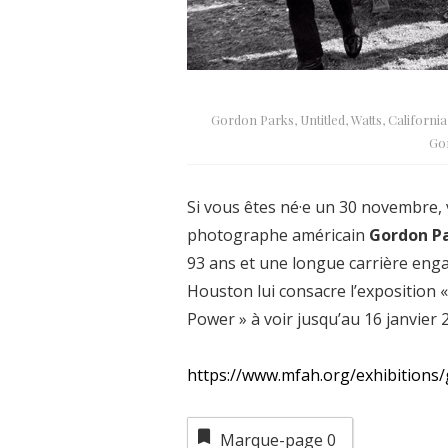
Gordon Parks, Untitled, Watts, California,
Go
Si vous êtes né·e un 30 novembre, 
photographe américain
Gordon P
93 ans et une longue carrière enga
Houston lui consacre l’exposition 
Power » à voir jusqu’au 16 janvier 
https://www.mfah.org/exhibitions
Marque-page
0