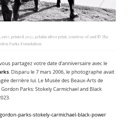
 1967, printed 2022, gelatin silver print, courtesy of and © The
rdon Parks Foundation.
vous partagez votre date d’anniversaire avec le
arks
. Disparu le 7 mars 2006, le photographe avait
gée derrière lui. Le Musée des Beaux-Arts de
« Gordon Parks: Stokely Carmichael and Black
2023.
/gordon-parks-stokely-carmichael-black-power