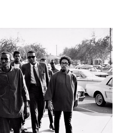
Né un 2 juillet : André Kertész
Né un 1er juillet : Léona
Misonne