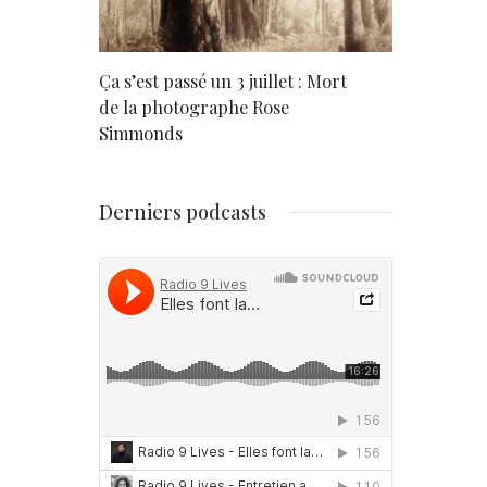
rd
Ça s’est passé un 3 juillet : Mort
Né un 2 juil
de la photographe Rose
Simmonds
Derniers podcasts