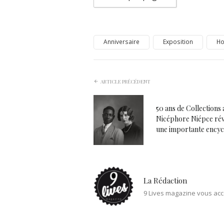
Anniversaire
Exposition
H
ARTICLE PRÉCÉDENT
50 ans de Collections
Nicéphore Niépce rév
une importante encyc
La Rédaction
9 Lives magazine vous acc